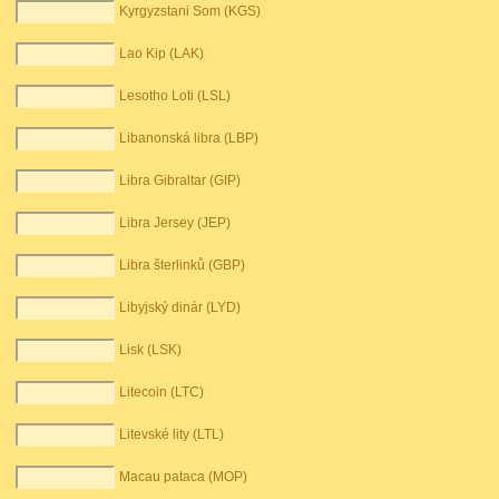
Kyrgyzstani Som (KGS)
Lao Kip (LAK)
Lesotho Loti (LSL)
Libanonská libra (LBP)
Libra Gibraltar (GIP)
Libra Jersey (JEP)
Libra šterlinků (GBP)
Libyjský dinár (LYD)
Lisk (LSK)
Litecoin (LTC)
Litevské lity (LTL)
Macau pataca (MOP)