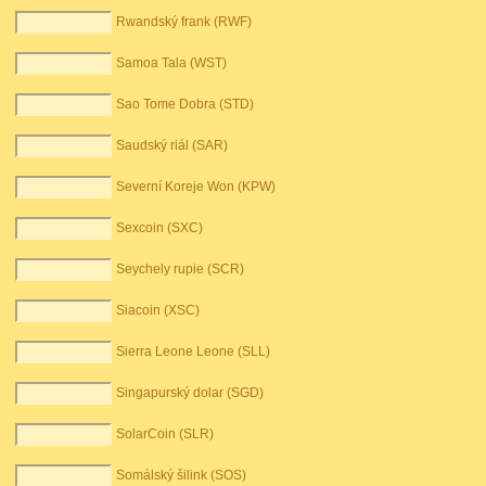
Rwandský frank (RWF)
Samoa Tala (WST)
Sao Tome Dobra (STD)
Saudský riál (SAR)
Severní Koreje Won (KPW)
Sexcoin (SXC)
Seychely rupie (SCR)
Siacoin (XSC)
Sierra Leone Leone (SLL)
Singapurský dolar (SGD)
SolarCoin (SLR)
Somálský šilink (SOS)