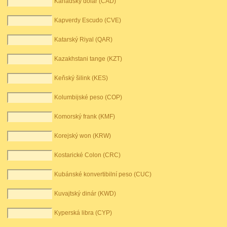
Kanadský dolar (CAD)
Kapverdy Escudo (CVE)
Katarský Riyal (QAR)
Kazakhstani tange (KZT)
Keňský šilink (KES)
Kolumbijské peso (COP)
Komorský frank (KMF)
Korejský won (KRW)
Kostarické Colon (CRC)
Kubánské konvertibilní peso (CUC)
Kuvajtský dinár (KWD)
Kyperská libra (CYP)