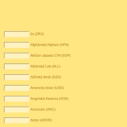
0x (ZRX)
Afghánský Afghani (AFN)
Afričan západu CFA (XOF)
Albánský Lek (ALL)
Alžírský dinár (DZD)
Americký dolar (USD)
Angolská Kwanza (AOA)
Anoncoin (ANC)
Ardor (ARDR)