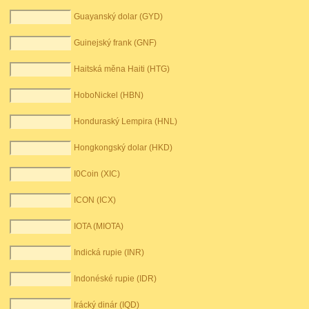
Guayanský dolar (GYD)
Guinejský frank (GNF)
Haitská měna Haiti (HTG)
HoboNickel (HBN)
Honduraský Lempira (HNL)
Hongkongský dolar (HKD)
I0Coin (XIC)
ICON (ICX)
IOTA (MIOTA)
Indická rupie (INR)
Indonéské rupie (IDR)
Irácký dinár (IQD)