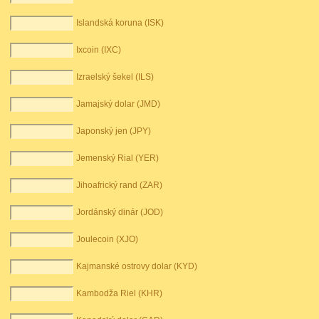
Islandská koruna (ISK)
Ixcoin (IXC)
Izraelský šekel (ILS)
Jamajský dolar (JMD)
Japonský jen (JPY)
Jemenský Rial (YER)
Jihoafrický rand (ZAR)
Jordánský dinár (JOD)
Joulecoin (XJO)
Kajmanské ostrovy dolar (KYD)
Kambodža Riel (KHR)