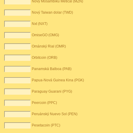
Nový Mosambiku Metical (MZN)
Nový Taiwan dolar (TWD)
Nxt (NXT)
OmiseGO (OMG)
Ománský Rial (OMR)
Orbitcoin (ORB)
Panamská Balboa (PAB)
Papua-Nová Guinea Kina (PGK)
Paraguay Guarani (PYG)
Peercoin (PPC)
Peruánský Nuevo Sol (PEN)
Pesetacoin (PTC)