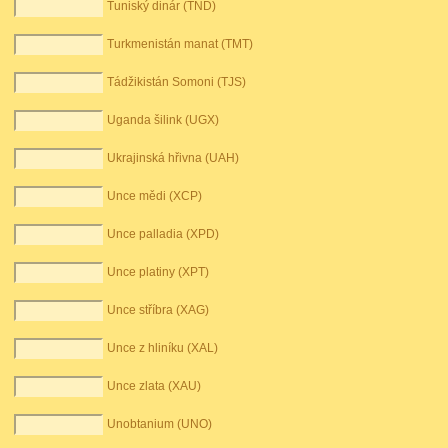
Tuniský dinár (TND)
Turkmenistán manat (TMT)
Tádžikistán Somoni (TJS)
Uganda šilink (UGX)
Ukrajinská hřivna (UAH)
Unce mědi (XCP)
Unce palladia (XPD)
Unce platiny (XPT)
Unce stříbra (XAG)
Unce z hliníku (XAL)
Unce zlata (XAU)
Unobtanium (UNO)