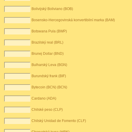
Bolivijský Boliviano (BOB)
Bosensko-Hercegovinská konvertibilní marka (BAM)
Botswana Pula (BWP)
Brazilský real (BRL)
Brunej Dollar (BND)
Bulharský Leva (BGN)
Burundský frank (BIF)
Bytecoin (BCN) (BCN)
Cardano (ADA)
Chilské peso (CLP)
Chilský Unidad de Fomento (CLF)