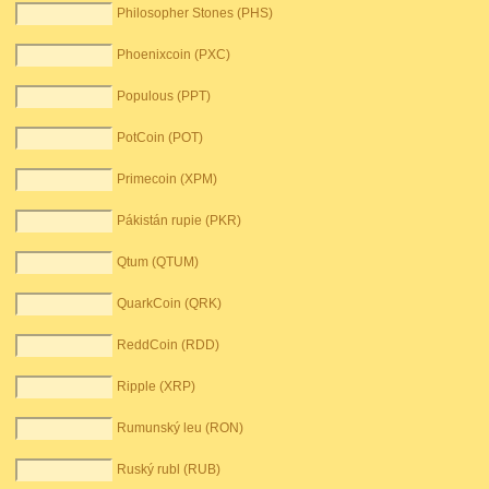
Philosopher Stones (PHS)
Phoenixcoin (PXC)
Populous (PPT)
PotCoin (POT)
Primecoin (XPM)
Pákistán rupie (PKR)
Qtum (QTUM)
QuarkCoin (QRK)
ReddCoin (RDD)
Ripple (XRP)
Rumunský leu (RON)
Ruský rubl (RUB)