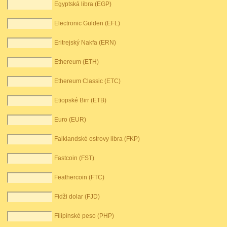
Egyptská libra (EGP)
Electronic Gulden (EFL)
Eritrejský Nakfa (ERN)
Ethereum (ETH)
Ethereum Classic (ETC)
Etiopské Birr (ETB)
Euro (EUR)
Falklandské ostrovy libra (FKP)
Fastcoin (FST)
Feathercoin (FTC)
Fidži dolar (FJD)
Filipínské peso (PHP)