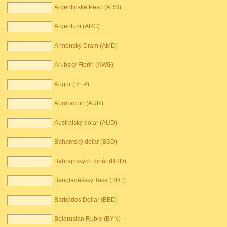
Argentinské Peso (ARS)
Argentum (ARG)
Arménský Dram (AMD)
Arubský Florin (AWG)
Augur (REP)
Auroracoin (AUR)
Australský dolar (AUD)
Bahamský dolar (BSD)
Bahrajnských dinár (BHD)
Bangladéšský Taka (BDT)
Barbados Dollar (BBD)
Belarusian Ruble (BYN)