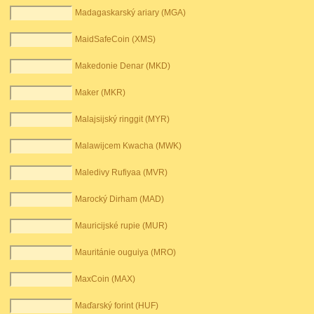
Madagaskarský ariary (MGA)
MaidSafeCoin (XMS)
Makedonie Denar (MKD)
Maker (MKR)
Malajsijský ringgit (MYR)
Malawijcem Kwacha (MWK)
Maledivy Rufiyaa (MVR)
Marocký Dirham (MAD)
Mauricijské rupie (MUR)
Mauritánie ouguiya (MRO)
MaxCoin (MAX)
Maďarský forint (HUF)