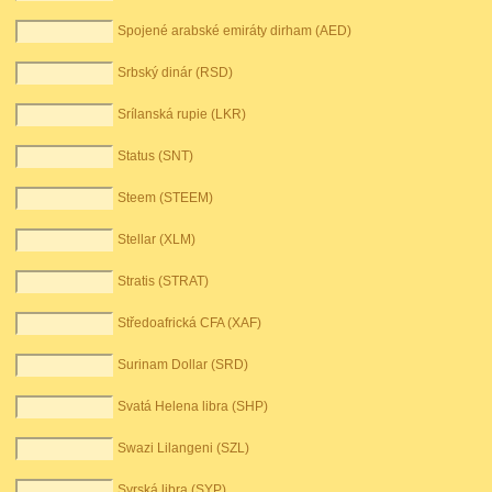
Spojené arabské emiráty dirham (AED)
Srbský dinár (RSD)
Srílanská rupie (LKR)
Status (SNT)
Steem (STEEM)
Stellar (XLM)
Stratis (STRAT)
Středoafrická CFA (XAF)
Surinam Dollar (SRD)
Svatá Helena libra (SHP)
Swazi Lilangeni (SZL)
Syrská libra (SYP)