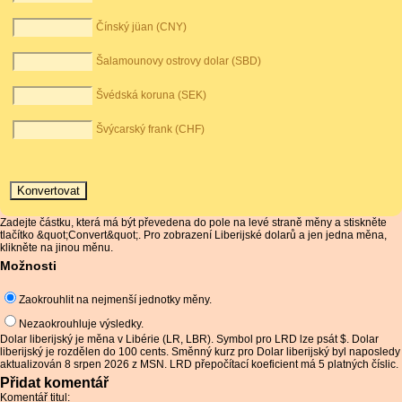
Čínský jüan (CNY)
Šalamounovy ostrovy dolar (SBD)
Švédská koruna (SEK)
Švýcarský frank (CHF)
Zadejte částku, která má být převedena do pole na levé straně měny a stiskněte
tlačítko &quot;Convert&quot;. Pro zobrazení Liberijské dolarů a jen jedna měna,
klikněte na jinou měnu.
Možnosti
Zaokrouhlit na nejmenší jednotky měny.
Nezaokrouhluje výsledky.
Dolar liberijský je měna v Libérie (LR, LBR). Symbol pro LRD lze psát $. Dolar
liberijský je rozdělen do 100 cents. Směnný kurz pro Dolar liberijský byl naposledy
aktualizován 8 srpen 2026 z MSN. LRD přepočítací koeficient má 5 platných číslic.
Přidat komentář
Komentář titul: