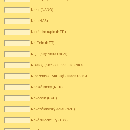
Nano (NANO)
Nas (NAS)
Nepálské rupie (NPR)
NetCoin (NET)
Nigerijský Naira (NGN)
Nikaragujské Cordoba Oro (NIO)
Nizozemsko-Antilský Gulden (ANG)
Norské krony (NOK)
Novacoin (NVC)
Novozélandský dolar (NZD)
Nové turecké liry (TRY)