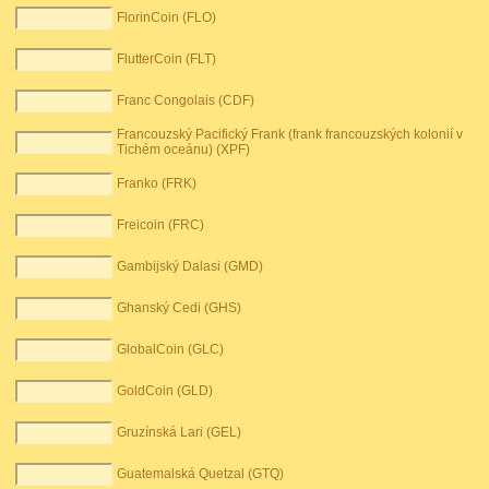
FlorinCoin (FLO)
FlutterCoin (FLT)
Franc Congolais (CDF)
Francouzský Pacifický Frank (frank francouzských kolonií v
Tichém oceánu) (XPF)
Franko (FRK)
Freicoin (FRC)
Gambijský Dalasi (GMD)
Ghanský Cedi (GHS)
GlobalCoin (GLC)
GoldCoin (GLD)
Gruzínská Lari (GEL)
Guatemalská Quetzal (GTQ)