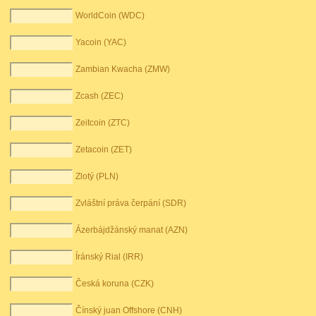
WorldCoin (WDC)
Yacoin (YAC)
Zambian Kwacha (ZMW)
Zcash (ZEC)
Zeitcoin (ZTC)
Zetacoin (ZET)
Zlotý (PLN)
Zvláštní práva čerpání (SDR)
Ázerbájdžánský manat (AZN)
Íránský Rial (IRR)
Česká koruna (CZK)
Čínský juan Offshore (CNH)