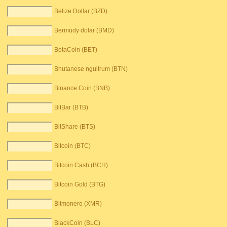
Belize Dollar (BZD)
Bermudy dolar (BMD)
BetaCoin (BET)
Bhutanese ngultrum (BTN)
Binance Coin (BNB)
BitBar (BTB)
BitShare (BTS)
Bitcoin (BTC)
Bitcoin Cash (BCH)
Bitcoin Gold (BTG)
Bitmonero (XMR)
BlackCoin (BLC)