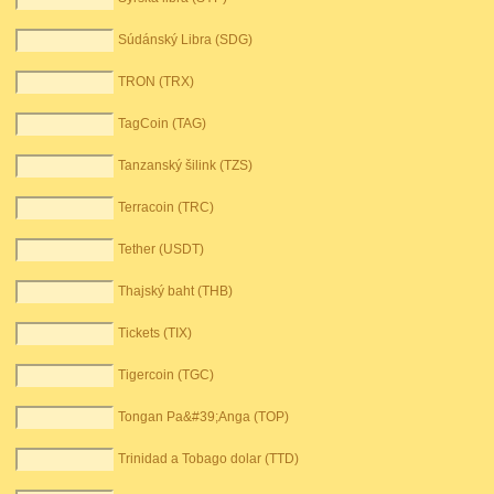
Súdánský Libra (SDG)
TRON (TRX)
TagCoin (TAG)
Tanzanský šilink (TZS)
Terracoin (TRC)
Tether (USDT)
Thajský baht (THB)
Tickets (TIX)
Tigercoin (TGC)
Tongan Pa&#39;Anga (TOP)
Trinidad a Tobago dolar (TTD)