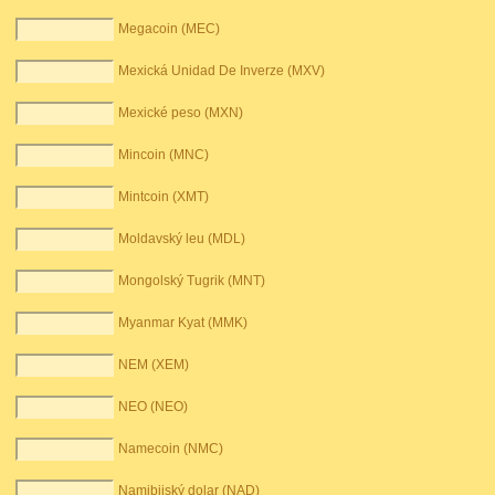
Megacoin (MEC)
Mexická Unidad De Inverze (MXV)
Mexické peso (MXN)
Mincoin (MNC)
Mintcoin (XMT)
Moldavský leu (MDL)
Mongolský Tugrik (MNT)
Myanmar Kyat (MMK)
NEM (XEM)
NEO (NEO)
Namecoin (NMC)
Namibijský dolar (NAD)