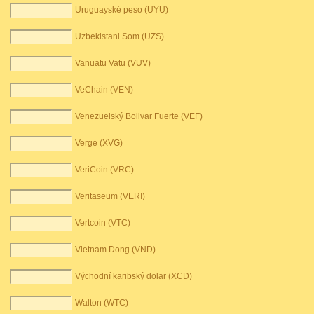
Uruguayské peso (UYU)
Uzbekistani Som (UZS)
Vanuatu Vatu (VUV)
VeChain (VEN)
Venezuelský Bolivar Fuerte (VEF)
Verge (XVG)
VeriCoin (VRC)
Veritaseum (VERI)
Vertcoin (VTC)
Vietnam Dong (VND)
Východní karibský dolar (XCD)
Walton (WTC)