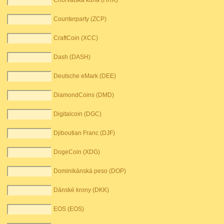
Chorvatská kuna (HRK)
Counterparty (ZCP)
CraftCoin (XCC)
Dash (DASH)
Deutsche eMark (DEE)
DiamondCoins (DMD)
Digitalcoin (DGC)
Djiboutian Franc (DJF)
DogeCoin (XDG)
Dominikánská peso (DOP)
Dánské krony (DKK)
EOS (EOS)