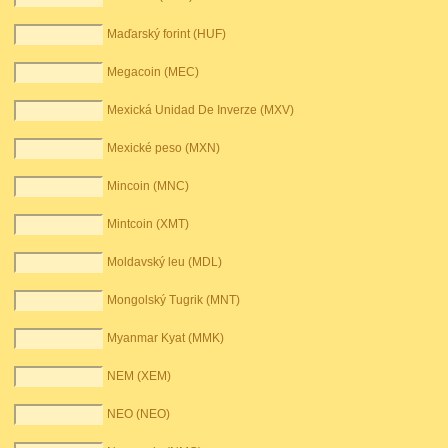
Maďarský forint (HUF)
Megacoin (MEC)
Mexická Unidad De Inverze (MXV)
Mexické peso (MXN)
Mincoin (MNC)
Mintcoin (XMT)
Moldavský leu (MDL)
Mongolský Tugrik (MNT)
Myanmar Kyat (MMK)
NEM (XEM)
NEO (NEO)