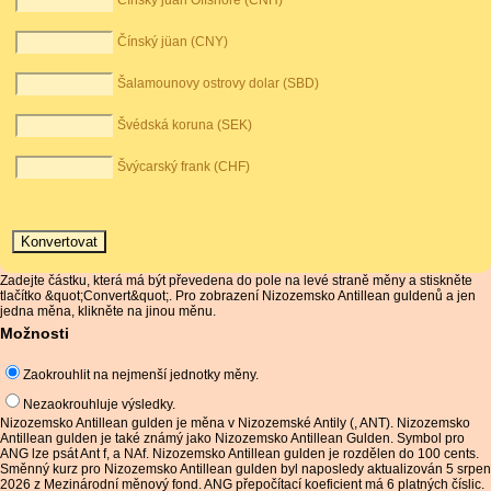
Čínský juan Offshore (CNH)
Čínský jüan (CNY)
Šalamounovy ostrovy dolar (SBD)
Švédská koruna (SEK)
Švýcarský frank (CHF)
Zadejte částku, která má být převedena do pole na levé straně měny a stiskněte
tlačítko &quot;Convert&quot;. Pro zobrazení Nizozemsko Antillean guldenů a jen
jedna měna, klikněte na jinou měnu.
Možnosti
Zaokrouhlit na nejmenší jednotky měny.
Nezaokrouhluje výsledky.
Nizozemsko Antillean gulden je měna v Nizozemské Antily (, ANT). Nizozemsko
Antillean gulden je také známý jako Nizozemsko Antillean Gulden. Symbol pro
ANG lze psát Ant f, a NAf. Nizozemsko Antillean gulden je rozdělen do 100 cents.
Směnný kurz pro Nizozemsko Antillean gulden byl naposledy aktualizován 5 srpen
2026 z Mezinárodní měnový fond. ANG přepočítací koeficient má 6 platných číslic.