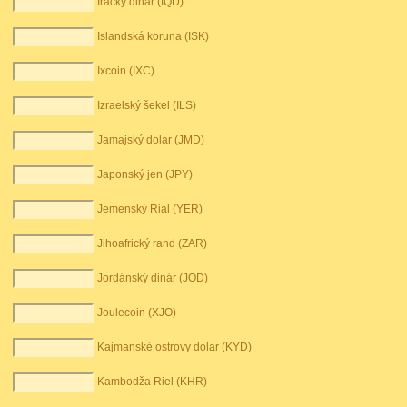
Irácký dinár (IQD)
Islandská koruna (ISK)
Ixcoin (IXC)
Izraelský šekel (ILS)
Jamajský dolar (JMD)
Japonský jen (JPY)
Jemenský Rial (YER)
Jihoafrický rand (ZAR)
Jordánský dinár (JOD)
Joulecoin (XJO)
Kajmanské ostrovy dolar (KYD)
Kambodža Riel (KHR)