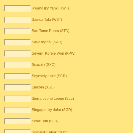
Rwandský frank (RWF)
Samoa Tala (WST)
Sao Tome Dobra (STD)
Saudský riál (SAR)
Severní Koreje Won (KPW)
Sexcoin (SXC)
Seychely rupie (SCR)
Siacoin (XSC)
Sierra Leone Leone (SLL)
Singapurský dolar (SGD)
SolarCoin (SLR)
Somálský šilink (SOS)