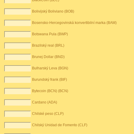
BlackCoin (BLC)
Bolivijský Boliviano (BOB)
Bosensko-Hercegovinská konvertibilní marka (BAM)
Botswana Pula (BWP)
Brazilský real (BRL)
Brunej Dollar (BND)
Bulharský Leva (BGN)
Burundský frank (BIF)
Bytecoin (BCN) (BCN)
Cardano (ADA)
Chilské peso (CLP)
Chilský Unidad de Fomento (CLF)