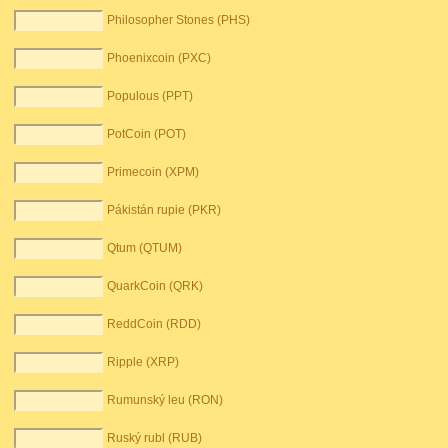
Philosopher Stones (PHS)
Phoenixcoin (PXC)
Populous (PPT)
PotCoin (POT)
Primecoin (XPM)
Pákistán rupie (PKR)
Qtum (QTUM)
QuarkCoin (QRK)
ReddCoin (RDD)
Ripple (XRP)
Rumunský leu (RON)
Ruský rubl (RUB)