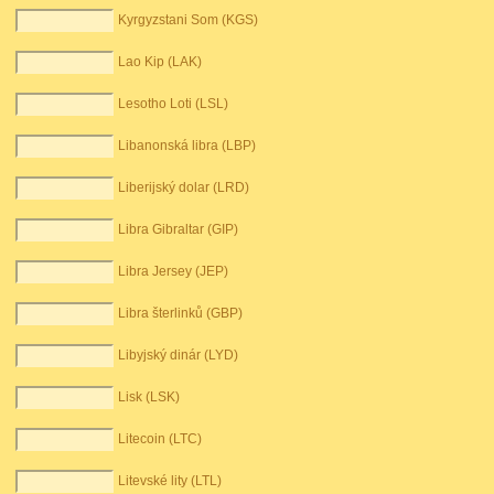
Kyrgyzstani Som (KGS)
Lao Kip (LAK)
Lesotho Loti (LSL)
Libanonská libra (LBP)
Liberijský dolar (LRD)
Libra Gibraltar (GIP)
Libra Jersey (JEP)
Libra šterlinků (GBP)
Libyjský dinár (LYD)
Lisk (LSK)
Litecoin (LTC)
Litevské lity (LTL)