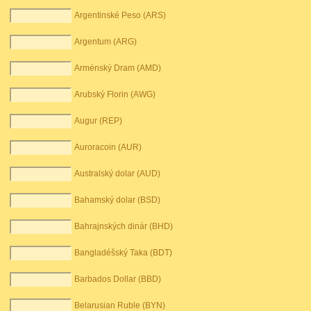
Argentinské Peso (ARS)
Argentum (ARG)
Arménský Dram (AMD)
Arubský Florin (AWG)
Augur (REP)
Auroracoin (AUR)
Australský dolar (AUD)
Bahamský dolar (BSD)
Bahrajnských dinár (BHD)
Bangladéšský Taka (BDT)
Barbados Dollar (BBD)
Belarusian Ruble (BYN)