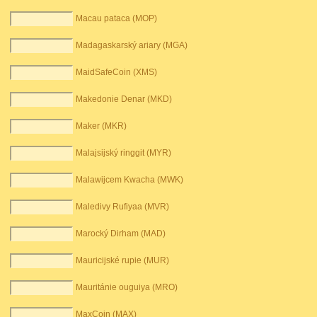
Macau pataca (MOP)
Madagaskarský ariary (MGA)
MaidSafeCoin (XMS)
Makedonie Denar (MKD)
Maker (MKR)
Malajsijský ringgit (MYR)
Malawijcem Kwacha (MWK)
Maledivy Rufiyaa (MVR)
Marocký Dirham (MAD)
Mauricijské rupie (MUR)
Mauritánie ouguiya (MRO)
MaxCoin (MAX)