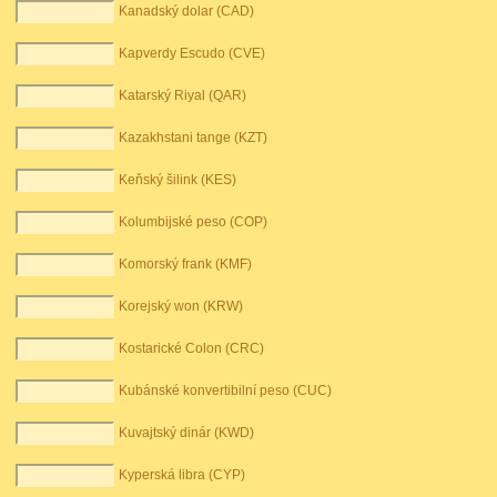
Kanadský dolar (CAD)
Kapverdy Escudo (CVE)
Katarský Riyal (QAR)
Kazakhstani tange (KZT)
Keňský šilink (KES)
Kolumbijské peso (COP)
Komorský frank (KMF)
Korejský won (KRW)
Kostarické Colon (CRC)
Kubánské konvertibilní peso (CUC)
Kuvajtský dinár (KWD)
Kyperská libra (CYP)