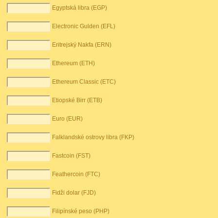
Egyptská libra (EGP)
Electronic Gulden (EFL)
Eritrejský Nakfa (ERN)
Ethereum (ETH)
Ethereum Classic (ETC)
Etiopské Birr (ETB)
Euro (EUR)
Falklandské ostrovy libra (FKP)
Fastcoin (FST)
Feathercoin (FTC)
Fidži dolar (FJD)
Filipínské peso (PHP)