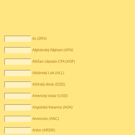
0x (ZRX)
Afghánský Afghani (AFN)
Afričan západu CFA (XOF)
Albánský Lek (ALL)
Alžírský dinár (DZD)
Americký dolar (USD)
Angolská Kwanza (AOA)
Anoncoin (ANC)
Ardor (ARDR)