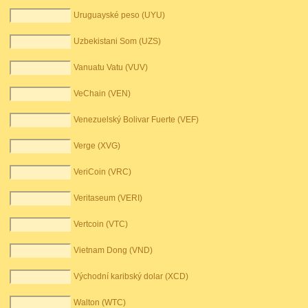
Uruguayské peso (UYU)
Uzbekistani Som (UZS)
Vanuatu Vatu (VUV)
VeChain (VEN)
Venezuelský Bolivar Fuerte (VEF)
Verge (XVG)
VeriCoin (VRC)
Veritaseum (VERI)
Vertcoin (VTC)
Vietnam Dong (VND)
Východní karibský dolar (XCD)
Walton (WTC)