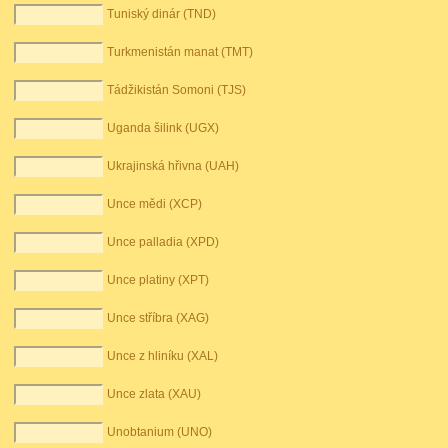
Tuniský dinár (TND)
Turkmenistán manat (TMT)
Tádžikistán Somoni (TJS)
Uganda šilink (UGX)
Ukrajinská hřivna (UAH)
Unce mědi (XCP)
Unce palladia (XPD)
Unce platiny (XPT)
Unce stříbra (XAG)
Unce z hliníku (XAL)
Unce zlata (XAU)
Unobtanium (UNO)