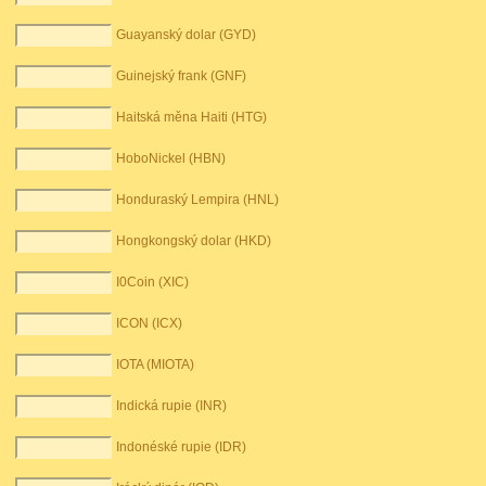
Guayanský dolar (GYD)
Guinejský frank (GNF)
Haitská měna Haiti (HTG)
HoboNickel (HBN)
Honduraský Lempira (HNL)
Hongkongský dolar (HKD)
I0Coin (XIC)
ICON (ICX)
IOTA (MIOTA)
Indická rupie (INR)
Indonéské rupie (IDR)