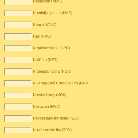
Namecoin (NMC)
Namibijský dolar (NAD)
Nano (NANO)
Nas (NAS)
Nepálské rupie (NPR)
NetCoin (NET)
Nigerijský Naira (NGN)
Nikaragujské Cordoba Oro (NIO)
Norské krony (NOK)
Novacoin (NVC)
Novozélandský dolar (NZD)
Nové turecké liry (TRY)