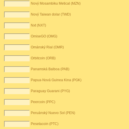
Nový Mosambiku Metical (MZN)
Nový Taiwan dolar (TWD)
Nxt (NXT)
OmiseGO (OMG)
Ománský Rial (OMR)
Orbitcoin (ORB)
Panamská Balboa (PAB)
Papua-Nová Guinea Kina (PGK)
Paraguay Guarani (PYG)
Peercoin (PPC)
Peruánský Nuevo Sol (PEN)
Pesetacoin (PTC)