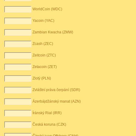
WorldCoin (WDC)
Yacoin (YAC)
Zambian Kwacha (ZMW)
Zcash (ZEC)
Zeitcoin (ZTC)
Zetacoin (ZET)
Zlotý (PLN)
Zvláštní práva čerpání (SDR)
Ázerbájdžánský manat (AZN)
Íránský Rial (IRR)
Česká koruna (CZK)