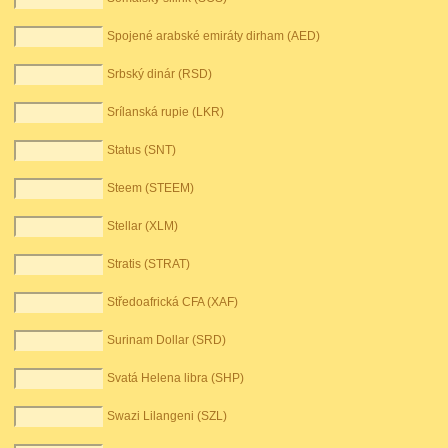
Spojené arabské emiráty dirham (AED)
Srbský dinár (RSD)
Srílanská rupie (LKR)
Status (SNT)
Steem (STEEM)
Stellar (XLM)
Stratis (STRAT)
Středoafrická CFA (XAF)
Surinam Dollar (SRD)
Svatá Helena libra (SHP)
Swazi Lilangeni (SZL)