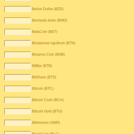
Belize Dollar (BZD)
Bermudy dolar (BMD)
BetaCoin (BET)
Bhutanese ngultrum (BTN)
Binance Coin (BNB)
BitBar (BTB)
BitShare (BTS)
Bitcoin (BTC)
Bitcoin Cash (BCH)
Bitcoin Gold (BTG)
Bitmonero (XMR)