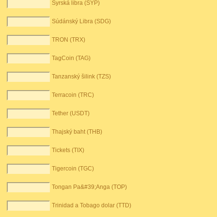
Syrská libra (SYP)
Súdánský Libra (SDG)
TRON (TRX)
TagCoin (TAG)
Tanzanský šilink (TZS)
Terracoin (TRC)
Tether (USDT)
Thajský baht (THB)
Tickets (TIX)
Tigercoin (TGC)
Tongan Pa&#39;Anga (TOP)
Trinidad a Tobago dolar (TTD)