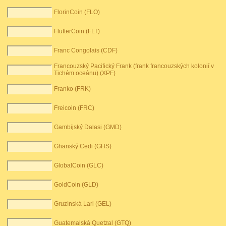
FlorinCoin (FLO)
FlutterCoin (FLT)
Franc Congolais (CDF)
Francouzský Pacifický Frank (frank francouzských kolonií v
Tichém oceánu) (XPF)
Franko (FRK)
Freicoin (FRC)
Gambijský Dalasi (GMD)
Ghanský Cedi (GHS)
GlobalCoin (GLC)
GoldCoin (GLD)
Gruzínská Lari (GEL)
Guatemalská Quetzal (GTQ)