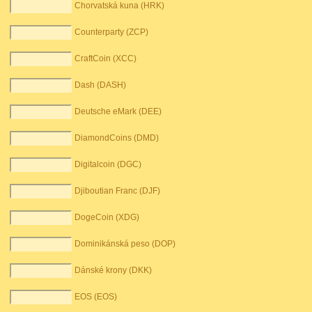
Chorvatská kuna (HRK)
Counterparty (ZCP)
CraftCoin (XCC)
Dash (DASH)
Deutsche eMark (DEE)
DiamondCoins (DMD)
Digitalcoin (DGC)
Djiboutian Franc (DJF)
DogeCoin (XDG)
Dominikánská peso (DOP)
Dánské krony (DKK)
EOS (EOS)